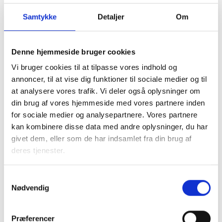
Samtykke
Detaljer
Om
Denne hjemmeside bruger cookies
Vi bruger cookies til at tilpasse vores indhold og
I samarbejde med kommunen tager den almene sektor
annoncer, til at vise dig funktioner til sociale medier og til
socialt ansvar og løser en række opgaver, blandt andet
at analysere vores trafik. Vi deler også oplysninger om
med boligsocial anvisning og aftaler om fleksibel udlejning
din brug af vores hjemmeside med vores partnere inden
af de almene boliger.
for sociale medier og analysepartnere. Vores partnere
kan kombinere disse data med andre oplysninger, du har
Almene boliger drives uden profit, så ingen tjener på
givet dem, eller som de har indsamlet fra din brug af
huslejen. En del af beboernes husleje går til
deres tjenester.
Landsbyggefonden, som støtter fysiske og sociale
indsatser i almene boligområder. Dette sikrer, at by- og
boligområder kan udvikle sig til gavn for lokalsamfundet.
Samtykkevalg
Nødvendig
Faktaark om almene boliger i
Præferencer