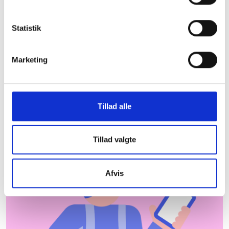
Aarhus Kommune
Statistik
De almene boligorganisationer er centrale aktører
og bidrager til udvikling og beskæftigelse lokalt.
Herunder kan du downloade et faktaark med
Marketing
nyttig information om almene boliger i Aarhus
Kommune, som du kan tage med dig under armen.
Hent faktaark
Hvor kommer dataene
Tillad alle
fra?
Tillad valgte
Afvis