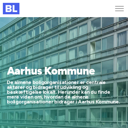
Genveje
Find medarbejder
Kurser og arrangementer
Jobportalen
MitBL
Aarhus Kommune
De almene boligorganisationer er centrale
aktører og bidrager til udvikling og
beskæftigelse lokalt. Herunder kan du finde
mere viden om, hvordan de almene
boligorganisationer bidrager i Aarhus Kommune.