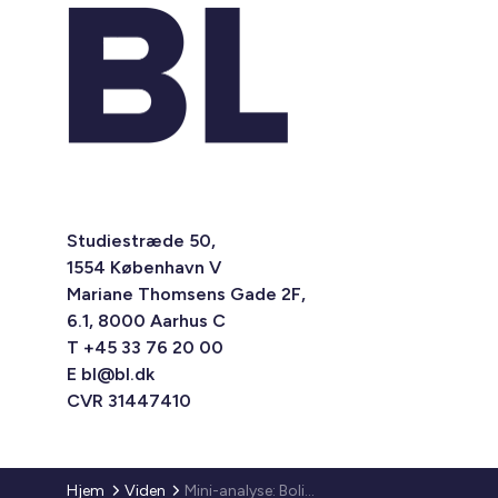
Studiestræde 50,
1554 København V
Mariane Thomsens Gade 2F,
6.1, 8000 Aarhus C
T +45 33 76 20 00
E
bl@bl.dk
CVR 31447410
Hjem
Viden
Mini-analyse: Boligbehov- og ønsker blandt 50+-årige