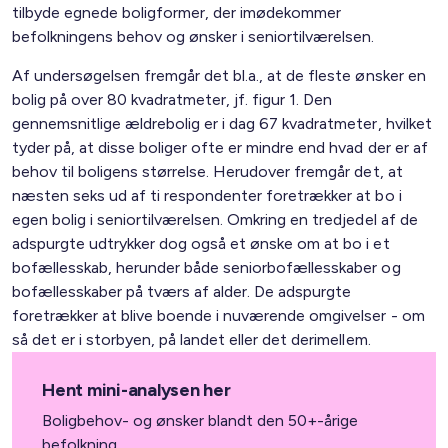
tilbyde egnede boligformer, der imødekommer
befolkningens behov og ønsker i seniortilværelsen.
Af undersøgelsen fremgår det bl.a., at de fleste ønsker en
bolig på over 80 kvadratmeter, jf. figur 1. Den
gennemsnitlige ældrebolig er i dag 67 kvadratmeter, hvilket
tyder på, at disse boliger ofte er mindre end hvad der er af
behov til boligens størrelse. Herudover fremgår det, at
næsten seks ud af ti respondenter foretrækker at bo i
egen bolig i seniortilværelsen. Omkring en tredjedel af de
adspurgte udtrykker dog også et ønske om at bo i et
bofællesskab, herunder både seniorbofællesskaber og
bofællesskaber på tværs af alder. De adspurgte
foretrækker at blive boende i nuværende omgivelser - om
så det er i storbyen, på landet eller det derimellem.
Hent mini-analysen her
Boligbehov- og ønsker blandt den 50+-årige
befolkning