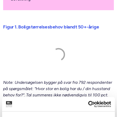
Figur 1. Boligstørrelsesbehov blandt 50+-årige
Note: Undersøgelsen bygger på svar fra 792 respondenter
på spørgsmålet: "Hvor stor en bolig har du / din husstand
behov for?". Tal summeres ikke nødvendigvis til 100 pct.
pga. svarmuligheden ”Ved ikke”. Respondenterne vægtes
for at sikre repræsentativitet.