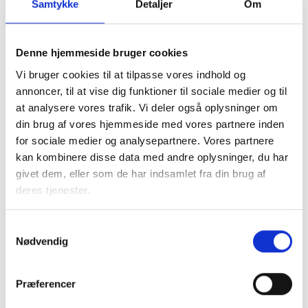
Kilde: Gallupundersøgelse for BL, juni 2023.
Samtykke
Detaljer
Om
Det er væsentligt, at de boliger der opføres og udbydes til
Denne hjemmeside bruger cookies
seniorer og ældre også tager højde for de behov og
ønsker der er til boligen. Om end disse kan variere og være
Vi bruger cookies til at tilpasse vores indhold og
forskelligartet, viser undersøgelsen også nogle tendenser i
annoncer, til at vise dig funktioner til sociale medier og til
forhold til hvad der efterspørges, når det gælder lige fra
at analysere vores trafik. Vi deler også oplysninger om
boligens størrelse og beliggenhed til boligtype og
din brug af vores hjemmeside med vores partnere inden
boligform.
for sociale medier og analysepartnere. Vores partnere
kan kombinere disse data med andre oplysninger, du har
givet dem, eller som de har indsamlet fra din brug af
deres tjenester.
Kontakt
Samtykkevalg
Vigithan Sivarajah
Nødvendig
Senioranalytiker
Tlf: 22 61 41 97
Præferencer
Mail: vis@bl.dk