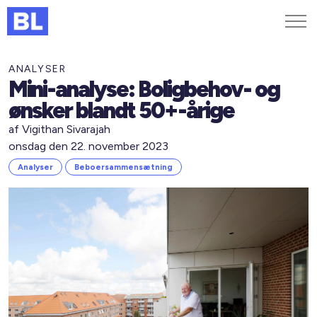
Genveje
ANALYSER
Mini-analyse: Boligbehov- og
Find medarbejder
ønsker blandt 50+-årige
Kurser og arrangementer
af Vigithan Sivarajah
Jobportalen
onsdag den 22. november 2023
MitBL
Analyser
Beboersammensætning