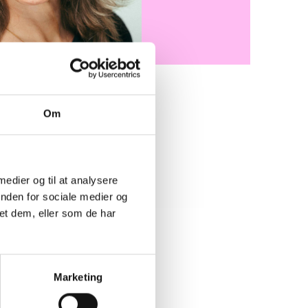
Om
som controller i BL. Mettes
er blandt andet budget og
tering, sagsopfølgning og
 medier og til at analysere
rejseafregning.
inden for sociale medier og
et dem, eller som de har
Marketing