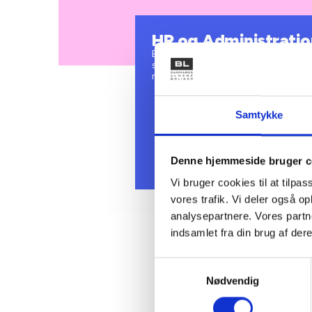
HR og Administratio
BL’s HR-afdeling arbejder med medar
samt rekruttering af nye medarbejd
regnskab, ejendomsadministration
Samtykke
Denne hjemmeside bruger c
Vi bruger cookies til at tilpas
vores trafik. Vi deler også 
analysepartnere. Vores partn
indsamlet fra din brug af dere
Samtykkevalg
Nødvendig