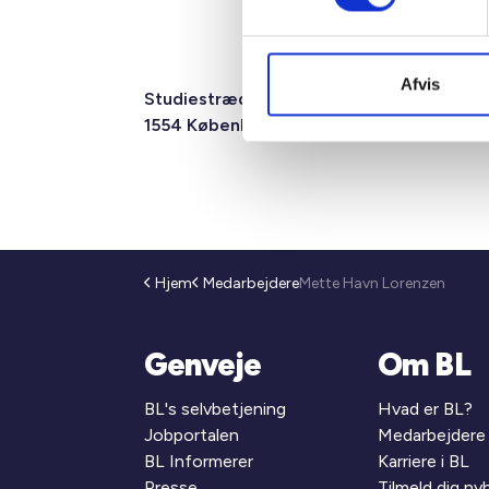
Afvis
Studiestræde 50,
Mariane Tho
1554 København V
2F, 6.1, 8000
Hjem
Medarbejdere
Mette Havn Lorenzen
Genveje
Om BL
BL's selvbetjening
Hvad er BL?
Jobportalen
Medarbejdere
BL Informerer
Karriere i BL
Presse
Tilmeld dig n