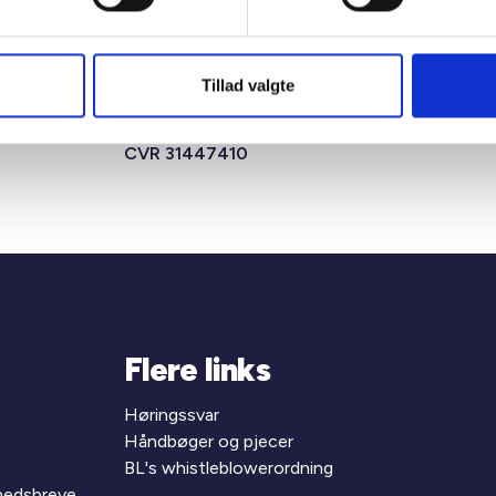
Tillad valgte
msens Gade
T +45 33 76 20 00
 Aarhus C
E
bl@bl.dk
CVR 31447410
Flere links
Høringssvar
Håndbøger og pjecer
BL's whistleblowerordning
yhedsbreve