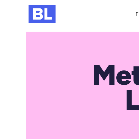
F
Met