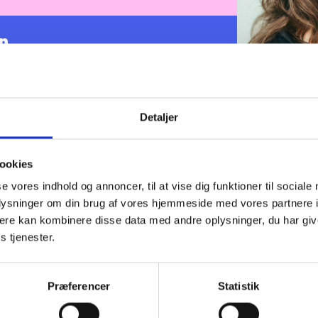
n
bejdernes arbejdsforhold, udvikling og trivsel
ere. Afdelingen har også ansvar for budget og
, arbejdsmarkedsorganisationen m.m.
Detaljer
Mette er ansat 
arbejdsopgaver 
ookies
regnskabsrappor
se vores indhold og annoncer, til at vise dig funktioner til sociale
support af BL’s 
oplysninger om din brug af vores hjemmeside med vores partnere 
ere kan kombinere disse data med andre oplysninger, du har giv
s tjenester.
Præferencer
Statistik