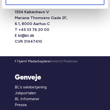
Studiestræde 50,
1554 København V
Mariane Thomsens Gade 2F,
6.1, 8000 Aarhus C
T +45 33 76 20 00
E
bl@bl.dk
CVR 31447410
Hjem
Medarbejdere
Annbritt Pedersen
Genveje
BL's selvbetjening
Jobportalen
BL Informerer
Presse