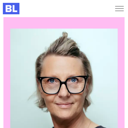
Genveje
Find medarbejder
Kurser og arrangementer
Jobportalen
MitBL