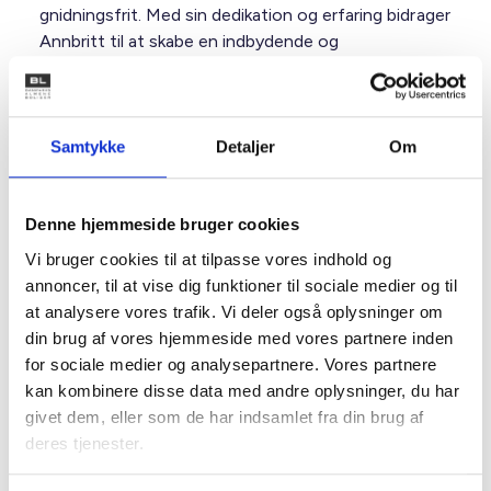
gnidningsfrit. Med sin dedikation og erfaring bidrager
Annbritt til at skabe en indbydende og
velfungerende kantine, hvor både medarbejdere og
gæster kan nyde et sundt og lækkert måltid i en god
atmosfære.
Samtykke
Detaljer
Om
Facility
Denne hjemmeside bruger cookies
Facility-afdelingen i Boligselskabernes Hus har ansvaret for
drift, vedligeholdelse og servicefunktioner, der sikrer en
Vi bruger cookies til at tilpasse vores indhold og
velfungerende og attraktiv arbejdsplads. Afdelingen
annoncer, til at vise dig funktioner til sociale medier og til
arbejder for at skabe de bedste fysiske rammer for husets
medarbejdere og gæster.
at analysere vores trafik. Vi deler også oplysninger om
din brug af vores hjemmeside med vores partnere inden
for sociale medier og analysepartnere. Vores partnere
kan kombinere disse data med andre oplysninger, du har
givet dem, eller som de har indsamlet fra din brug af
deres tjenester.