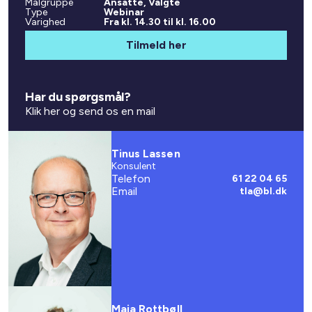
Målgruppe
Ansatte, Valgte
Type
Webinar
Varighed
Fra kl. 14.30 til kl. 16.00
Tilmeld her
Har du spørgsmål?
Klik her og send os en mail
Tinus Lassen
Konsulent
Telefon
61 22 04 65
Email
tla@bl.dk
Maja Rottbøll