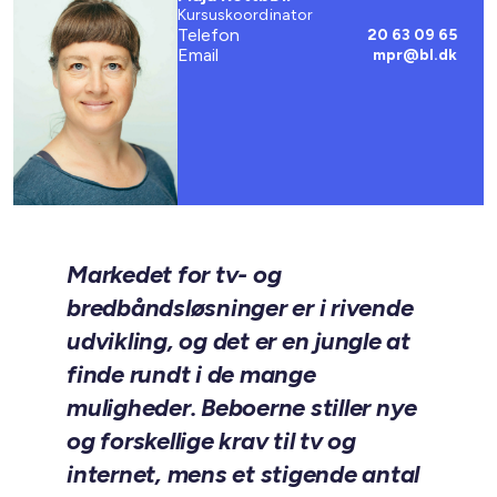
Kursuskoordinator
Telefon
20 63 09 65
Email
mpr@bl.dk
Markedet for tv- og
bredbåndsløsninger er i rivende
udvikling, og det er en jungle at
finde rundt i de mange
muligheder. Beboerne stiller nye
og forskellige krav til tv og
internet, mens et stigende antal