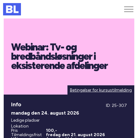
Genveje
Webinar: Tv- og
Find medarbejder
Kurser og arrangementer
bredbåndsløsninger i
Jobportalen
eksisterende afdelinger
MitBL
Betingelser for kursustilmelding
Info
ID: 25-307
mandag den 24. august 2026
Ledige pladser
Lokation
Pris
100,-
Tilmeldingsfrist
fredag den 21. august 2026