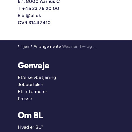
6.1, 8000 Aarhus C
T +45 33 76 20 00
E
bl@bl.dk
CVR 31447410
Hjem
Arrangementer
Webinar: Tv- og bredbåndsløsninger i eksisterende afdelinger (25-307)
Genveje
BL's selvbetjening
Jobportalen
BL Informerer
Presse
Om BL
Hvad er BL?