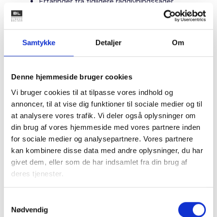
Erfaringer fra tidligere rådgivningssager
Vi afslutter med spørgsmål og debat, så vidt
Samtykke
Detaljer
Om
formen og tiden tillader det.
BL udbyder webinaret i samarbejde med
Karobella Rådgivning
, som vi i forvejen
Denne hjemmeside bruger cookies
samarbejder med om at levere rådgivning på
tv- og bredbåndsområdet.
Vi bruger cookies til at tilpasse vores indhold og
annoncer, til at vise dig funktioner til sociale medier og til
Målgruppe
at analysere vores trafik. Vi deler også oplysninger om
Ansatte og valgte med interesse for emnet
din brug af vores hjemmeside med vores partnere inden
for sociale medier og analysepartnere. Vores partnere
Tilmelding
kan kombinere disse data med andre oplysninger, du har
Senest kl. 12.00 dagen inden webinaret
givet dem, eller som de har indsamlet fra din brug af
deres tjenester.
Sted
Online via Microsoft Teams
Samtykkevalg
Nødvendig