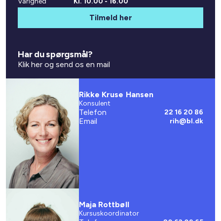
Varighed
Kl. 10.00 - 16.00
Tilmeld her
Har du spørgsmål?
Klik her og send os en mail
Rikke Kruse Hansen
Konsulent
Telefon
22 16 20 86
Email
rih@bl.dk
Maja Rottbøll
Kursuskoordinator