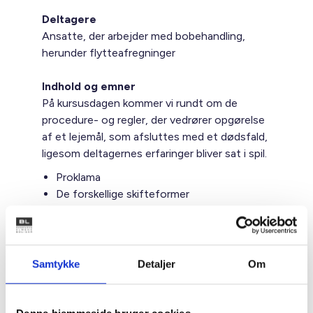
Deltagere
Ansatte, der arbejder med bobehandling,
herunder flytteafregninger
Indhold og emner
På kursusdagen kommer vi rundt om de
procedure- og regler, der vedrører opgørelse
af et lejemål, som afsluttes med et dødsfald,
ligesom deltagernes erfaringer bliver sat i spil.
Proklama
De forskellige skifteformer
Anmeldelse af foreløbige krav til
skifteretten
Opsigelsesmuligheder ved plejeboliger
og andre botyper
Samtykke
Detaljer
Om
Adgang til boligen
Restancesager og dødsboer
Retspraksis