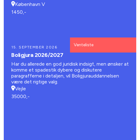
være plads til generel erfaringsudveksling om GDPR
København V
1450,-
Venteliste
15. SEPTEMBER 2026
Boligjura 2026/2027
Har du allerede en god juridisk indsigt, men ønsker at
komme et spadestik dybere og diskutere
paragrafferne i detaljen, vil Boligjurauddannelsen
være det rigtige valg.
Vejle
35000,-