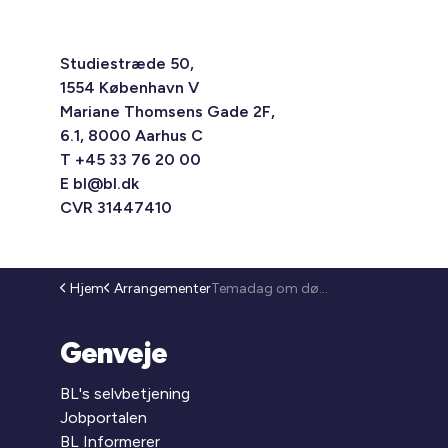
Studiestræde 50,
1554 København V
Mariane Thomsens Gade 2F,
6.1, 8000 Aarhus C
T +45 33 76 20 00
E
bl@bl.dk
CVR 31447410
Hjem
Arrangementer
Temadag om dødsboer (26-166)
Genveje
BL's selvbetjening
Jobportalen
BL Informerer