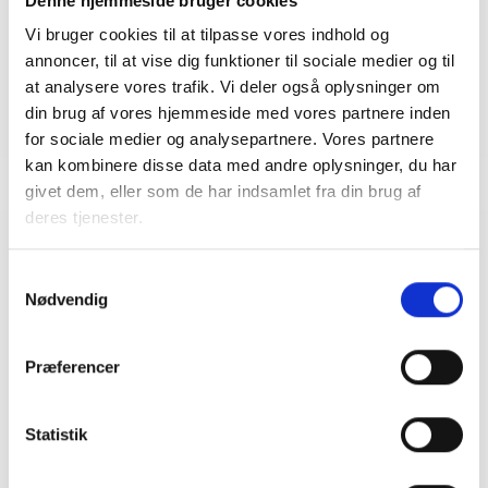
Denne hjemmeside bruger cookies
Vi bruger cookies til at tilpasse vores indhold og
annoncer, til at vise dig funktioner til sociale medier og til
Undervisere
at analysere vores trafik. Vi deler også oplysninger om
Anni Pedersen, jurist i BL - Danmarks Almene
din brug af vores hjemmeside med vores partnere inden
Boliger
for sociale medier og analysepartnere. Vores partnere
Rasmus Vadskær, jurist i Lejerbo
kan kombinere disse data med andre oplysninger, du har
givet dem, eller som de har indsamlet fra din brug af
deres tjenester.
Relaterede arrangementer
Samtykkevalg
Nødvendig
23. SEPTEMBER 2026
Byggeriets jura i praksis: Grundkøb, due
diligence og foreningsstrukturer (Aarhus)
Præferencer
BL og Poul Schmith inviterer jurister, projektledere
og byggeansvarlige i den almene sektor til
frokostmøde hos Poul Schmith i Aarhus, hvor vi har
Statistik
fokus på den gode grundkøbsproces, due diligence
og foreningsstrukturer – alt med udgangspunkt i