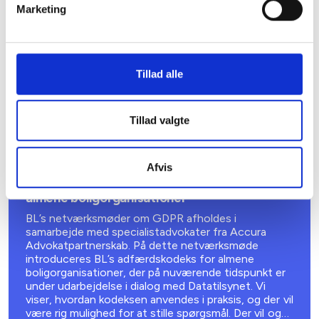
konkrete sager fra den almene boligsektor.
Marketing
Aarhus C
500,-
Tillad alle
Tillad valgte
01. SEPTEMBER 2026
Afvis
GDPR-netværksmøde i København –
introduktion til BL’s adfærdskodeks for
almene boligorganisationer
BL’s netværksmøder om GDPR afholdes i
samarbejde med specialistadvokater fra Accura
Advokatpartnerskab. På dette netværksmøde
introduceres BL’s adfærdskodeks for almene
boligorganisationer, der på nuværende tidspunkt er
under udarbejdelse i dialog med Datatilsynet. Vi
viser, hvordan kodeksen anvendes i praksis, og der vil
være rig mulighed for at stille spørgsmål. Der vil også