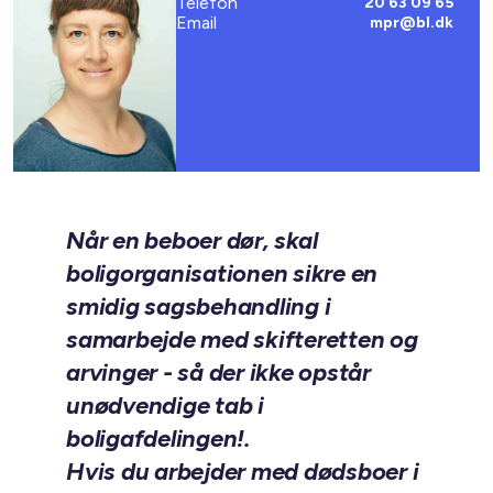
Telefon
20 63 09 65
Email
mpr@bl.dk
Når en beboer dør, skal
boligorganisationen sikre en
smidig sagsbehandling i
samarbejde med skifteretten og
arvinger - så der ikke opstår
unødvendige tab i
boligafdelingen!.
Hvis du arbejder med dødsboer i