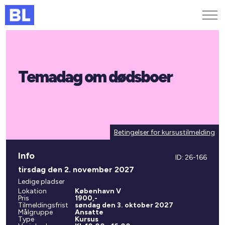
Genveje
Temadag om dødsboer
Find medarbejder
Kurser og arrangementer
Jobportalen
MitBL
Betingelser for kursustilmelding
Info
ID: 26-166
tirsdag den 2. november 2027
Ledige pladser
Lokation
København V
Pris
1900,-
Tilmeldingsfrist
søndag den 3. oktober 2027
Målgruppe
Ansatte
Type
Kursus