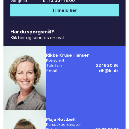
Varighed
Kl. 10.00 - 16.00
Tilmeld her
Har du spørgsmål?
Klik her og send os en mail
Rikke Kruse Hansen
Konsulent
Telefon
22 16 20 86
Email
rih@bl.dk
Maja Rottbøll
Kursuskoordinator