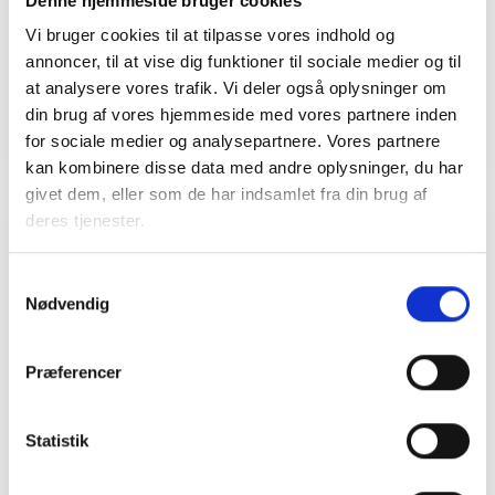
Denne hjemmeside bruger cookies
Vi bruger cookies til at tilpasse vores indhold og
annoncer, til at vise dig funktioner til sociale medier og til
Undervisere
at analysere vores trafik. Vi deler også oplysninger om
Anni Pedersen, jurist i BL - Danmarks Almene
din brug af vores hjemmeside med vores partnere inden
Boliger
for sociale medier og analysepartnere. Vores partnere
Rasmus Vadskær, jurist i Lejerbo
kan kombinere disse data med andre oplysninger, du har
givet dem, eller som de har indsamlet fra din brug af
deres tjenester.
Relaterede arrangementer
Samtykkevalg
Nødvendig
Venteliste
15. SEPTEMBER 2026
Boligjura 2026/2027
Præferencer
Har du allerede en god juridisk indsigt, men ønsker at
komme et spadestik dybere og diskutere
paragrafferne i detaljen, vil Boligjurauddannelsen
være det rigtige valg.
Statistik
Vejle
35000,-