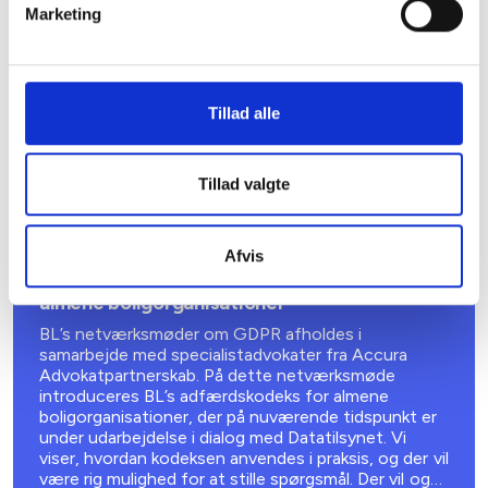
Marketing
Tillad alle
Tillad valgte
01. SEPTEMBER 2026
Afvis
GDPR-netværksmøde i København –
introduktion til BL’s adfærdskodeks for
almene boligorganisationer
BL’s netværksmøder om GDPR afholdes i
samarbejde med specialistadvokater fra Accura
Advokatpartnerskab. På dette netværksmøde
introduceres BL’s adfærdskodeks for almene
boligorganisationer, der på nuværende tidspunkt er
under udarbejdelse i dialog med Datatilsynet. Vi
viser, hvordan kodeksen anvendes i praksis, og der vil
være rig mulighed for at stille spørgsmål. Der vil også