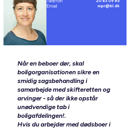
Telefon
20 63 09 65
Email
mpr@bl.dk
Når en beboer dør, skal
boligorganisationen sikre en
smidig sagsbehandling i
samarbejde med skifteretten og
arvinger - så der ikke opstår
unødvendige tab i
boligafdelingen!.
Hvis du arbejder med dødsboer i