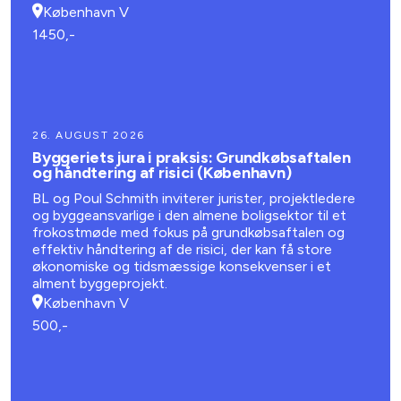
være plads til generel erfaringsudveksling om GDPR
København V
1450,-
26. AUGUST 2026
Byggeriets jura i praksis: Grundkøbsaftalen
og håndtering af risici (København)
BL og Poul Schmith inviterer jurister, projektledere
og byggeansvarlige i den almene boligsektor til et
frokostmøde med fokus på grundkøbsaftalen og
effektiv håndtering af de risici, der kan få store
økonomiske og tidsmæssige konsekvenser i et
alment byggeprojekt.
København V
500,-