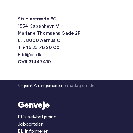
Studiestræde 50,
1554 København V
Mariane Thomsens Gade 2F,
6.1, 8000 Aarhus C
T +45 33 76 20 00
E
bl@bl.dk
CVR 31447410
Hjem
Arrangementer
Temadag om dødsboer (26-165)
Genveje
BL's selvbetjening
Jobportalen
BL Informerer