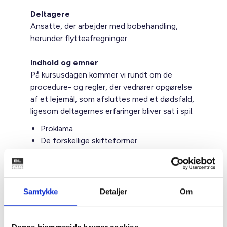
Deltagere
Ansatte, der arbejder med bobehandling,
herunder flytteafregninger
Indhold og emner
På kursusdagen kommer vi rundt om de
procedure- og regler, der vedrører opgørelse
af et lejemål, som afsluttes med et dødsfald,
ligesom deltagernes erfaringer bliver sat i spil.
Proklama
De forskellige skifteformer
Anmeldelse af foreløbige krav til
skifteretten
Opsigelsesmuligheder ved plejeboliger
og andre botyper
Samtykke
Detaljer
Om
Adgang til boligen
Restancesager og dødsboer
Retspraksis