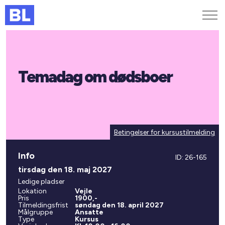
Genveje
Temadag om dødsboer
Find medarbejder
Kurser og arrangementer
Jobportalen
MitBL
Betingelser for kursustilmelding
Info
ID: 26-165
tirsdag den 18. maj 2027
Ledige pladser
Lokation
Vejle
Pris
1900,-
Tilmeldingsfrist
søndag den 18. april 2027
Målgruppe
Ansatte
Type
Kursus