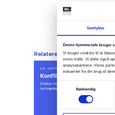
Samtykke
Denne hjemmeside bruger c
Relaterede arrangementer
Vi bruger cookies til at tilpas
vores trafik. Vi deler også 
analysepartnere. Vores partn
08. SEPTEMBER 2026
indsamlet fra din brug af dere
Konflikthåndtering - online
Online møde for konfliktmæglings-
Samtykkevalg
netværket
Nødvendig