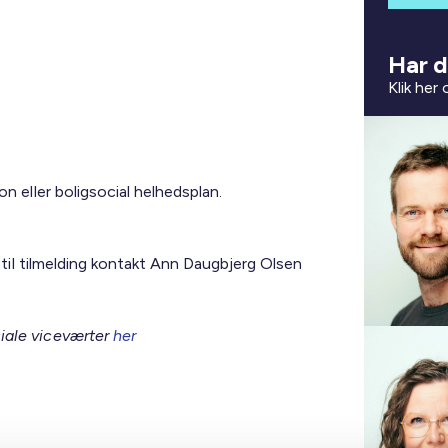
Har d
Klik her
on eller boligsocial helhedsplan.
til tilmelding kontakt Ann Daugbjerg Olsen
iale viceværter
her