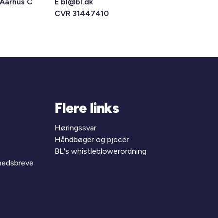
 Aarhus C
E
bl@bl.dk
CVR 31447410
Flere links
Høringssvar
Håndbøger og pjecer
BL's whistleblowerordning
yhedsbreve