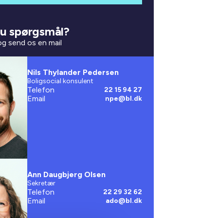
u spørgsmål?
 og send os en mail
Nils Thylander Pedersen
Boligsocial konsulent
Telefon
22 15 94 27
Email
npe@bl.dk
Ann Daugbjerg Olsen
Sekretær
Telefon
22 29 32 62
Email
ado@bl.dk