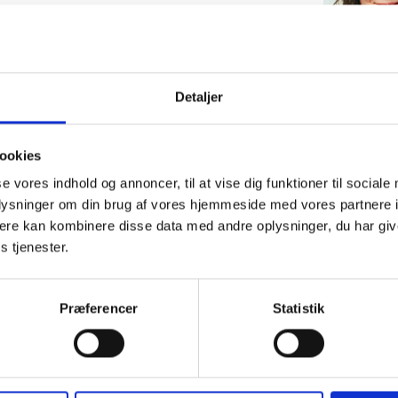
Detaljer
ookies
se vores indhold og annoncer, til at vise dig funktioner til sociale
oplysninger om din brug af vores hjemmeside med vores partnere 
ere kan kombinere disse data med andre oplysninger, du har giv
04. NOVEMBER 2026
07
s tjenester.
Netværksmøde for
B
boligsociale ledere
Du
ne
Så er det blevet tid til at samles igen.
Præferencer
Statistik
da
Tilmelding er åben. Emner og dagsorden
opdateres løbende.
R