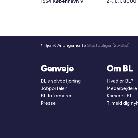
1554 København V
2F, 6.1, 8000
Hjem
Arrangementer
Startboliger (25-262)
Genveje
Om BL
BL's selvbetjening
Hvad er BL?
Jobportalen
Medarbejdere
BL Informerer
Karriere i BL
Presse
Tilmeld dig n