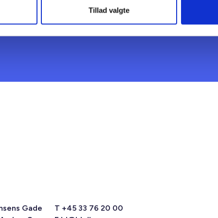
Tillad valgte
msens Gade
T +45 33 76 20 00