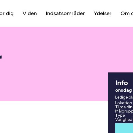
or dig
Viden
Indsatsområder
Ydelser
Om 
r
Info
onsdag 
Ledige pl
Lokation
Tilmeldin
Målgrup
Type
Varighed