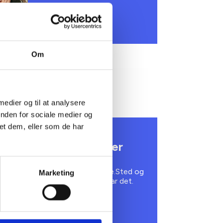
Om
 medier og til at analysere
inden for sociale medier og
et dem, eller som de har
. SEPTEMBER 2026
eskæftigelsesindsatser
 kan allerede nu tilmelde dig
tværksmødet for beskæftigelse.Sted og
Marketing
gsorden opdateres så snart vi har det.
isskov