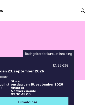
os
Betingelser for kursustilmelding
ID: 25-262
den 23. september 2026
adser
Skive
gsfrist
onsdag den 16. september 2026
pe
Ansatte
Netværksmøde
09.30-15.00
Tilmeld her