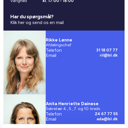
Varighed
kl. 17:00 - 18:00
Har du spørgsmål?
Klik her og send os en mail
Rikke Lønne
Afdelingschef
Telefon
31 18 07 77
Email
ril@bl.dk
Anita Henriette Dainese
Sekretær 4., 5., 7. og 10. kreds
Telefon
24 67 77 55
Email
ada@bl.dk