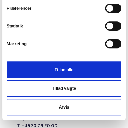
Præferencer
Statistik
Marketing
Tillad alle
Tillad valgte
Studiestræde 50,
1554 København V
Afvis
Mariane Thomsens Gade 2F,
6.1, 8000 Aarhus C
T +45 33 76 20 00