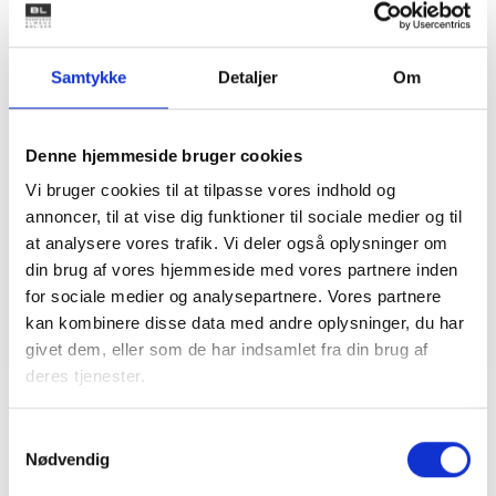
Samtykke
Detaljer
Om
Denne hjemmeside bruger cookies
Kun medlemmer af BLs almene
Vi bruger cookies til at tilpasse vores indhold og
mål udvalg kan deltage i mødet.
annoncer, til at vise dig funktioner til sociale medier og til
at analysere vores trafik. Vi deler også oplysninger om
din brug af vores hjemmeside med vores partnere inden
for sociale medier og analysepartnere. Vores partnere
Mødet afholdes online via Teams.
kan kombinere disse data med andre oplysninger, du har
givet dem, eller som de har indsamlet fra din brug af
Dagsorden fremsendes til udvalget.
deres tjenester.
Samtykkevalg
Nødvendig