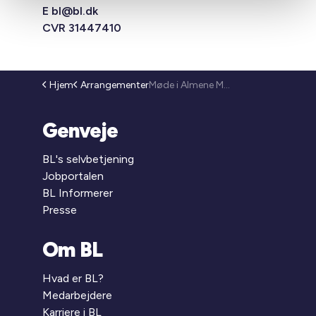
E
bl@bl.dk
CVR 31447410
Hjem
Arrangementer
Møde i Almene Mål Udvalget (26-88)
Genveje
BL's selvbetjening
Jobportalen
BL Informerer
Presse
Om BL
Hvad er BL?
Medarbejdere
Karriere i BL