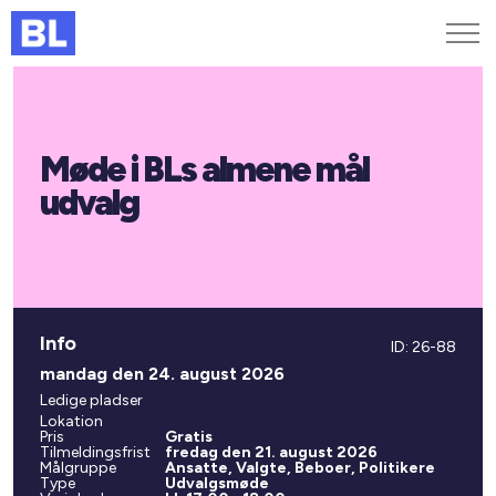
Genveje
Møde i BLs almene mål
Find medarbejder
Kurser og arrangementer
udvalg
Jobportalen
MitBL
Info
ID: 26-88
mandag den 24. august 2026
Ledige pladser
Lokation
Pris
Gratis
Tilmeldingsfrist
fredag den 21. august 2026
Målgruppe
Ansatte, Valgte, Beboer, Politikere
Type
Udvalgsmøde