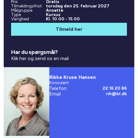
Pris
Gratis
Tilmeldingsfrist
torsdag den 25. februar 2027
Målgruppe
Ansatte
Type
Kursus
Varighed
Kl. 10.00 - 15.00
Tilmeld her
Har du spørgsmål?
Klik her og send os en mail
Rikke Kruse Hansen
Konsulent
Telefon
22 16 20 86
Email
rih@bl.dk