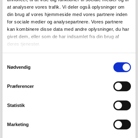
medarbejder kan bidrage til at skabe en
at analysere vores trafik. Vi deler også oplysninger om
gensidig tryg og tillidsfuld relation til beboere,
din brug af vores hjemmeside med vores partnere inden
også når mødet kan være præget af
for sociale medier og analysepartnere. Vores partnere
udfordringer.
kan kombinere disse data med andre oplysninger, du har
givet dem, eller som de har indsamlet fra din brug af
Indhold og emner
deres tjenester.
Som medarbejder i en almen boligorganisation
møder du mange forskellige mennesker, og
Samtykkevalg
det er ikke altid muligt selv at vælge hvilke
Nødvendig
situationer, du står i. Du kan blive tvunget til
at forholde dig til noget, uagtet om det er din
Præferencer
kerneopgave eller ej – det kan være en
opfarende beboer, en beboer der klager over
sin nabo, der skriger om natten eller en ældre
Statistik
beboer der tisser i sin opgang. Det kan være
frustrerende og skabe utryghed i arbejdet og
Marketing
blandt andre beboere.