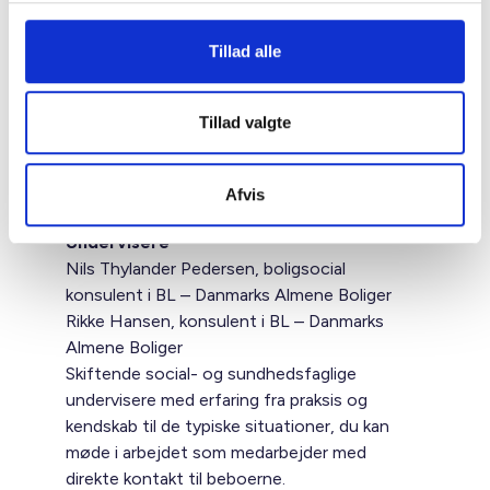
På kurset får du:
Forståelse for beboere med sociale og
Tillad alle
psykiske udfordringer
Redskaber til at skabe tryghed og tillid i
mødet
Tillad valgte
Refleksion over din egen rolle og
kommunikation
Afvis
Undervisere
Nils Thylander Pedersen, boligsocial
konsulent i BL – Danmarks Almene Boliger
Rikke Hansen, konsulent i BL – Danmarks
Almene Boliger
Skiftende social- og sundhedsfaglige
undervisere med erfaring fra praksis og
kendskab til de typiske situationer, du kan
møde i arbejdet som medarbejder med
direkte kontakt til beboerne.