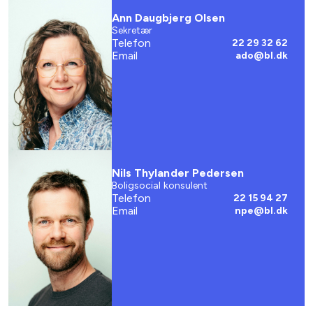
Ann Daugbjerg Olsen
Sekretær
Telefon
22 29 32 62
Email
ado@bl.dk
Nils Thylander Pedersen
Boligsocial konsulent
Telefon
22 15 94 27
Email
npe@bl.dk