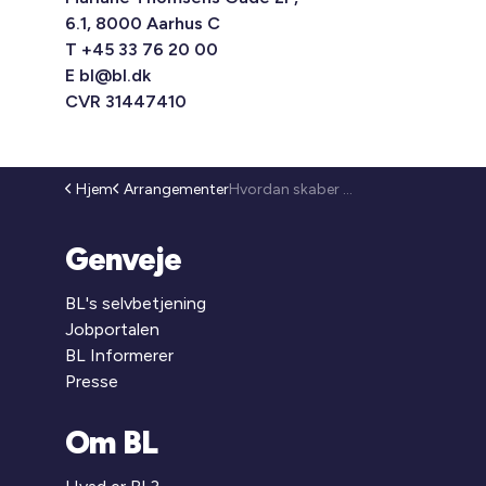
6.1, 8000 Aarhus C
T +45 33 76 20 00
E
bl@bl.dk
CVR 31447410
Hjem
Arrangementer
Hvordan skaber du tryghed og tillid i mødet med beboerne, der har sociale og psykiske udfordringer? (26-112)
Genveje
BL's selvbetjening
Jobportalen
BL Informerer
Presse
Om BL