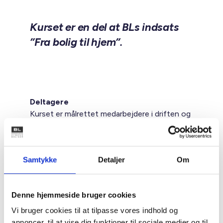
Kurset er en del at BLs indsats
”Fra bolig til hjem”.
Deltagere
Kurset er målrettet medarbejdere i driften og
administrationen, der har direkte
beboerkontakt samt deres nærmeste ledere.
Samtykke
Detaljer
Om
Kurset forudsætter ikke at deltagerne har en
socialfaglig baggrund.
Denne hjemmeside bruger cookies
Formål
Vi bruger cookies til at tilpasse vores indhold og
At give dig indsigt i, hvordan du som
annoncer, til at vise dig funktioner til sociale medier og til