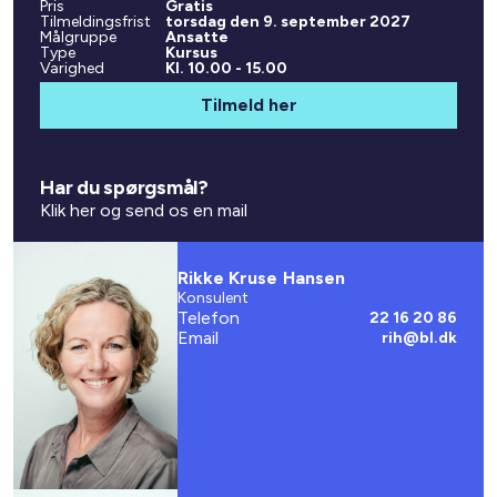
Pris
Gratis
Tilmeldingsfrist
torsdag den 9. september 2027
Målgruppe
Ansatte
Type
Kursus
Varighed
Kl. 10.00 - 15.00
Tilmeld her
Har du spørgsmål?
Klik her og send os en mail
Rikke Kruse Hansen
Konsulent
Telefon
22 16 20 86
Email
rih@bl.dk