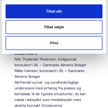
På kurset får du:
Forståelse for beboere med sociale og
Tillad alle
psykiske udfordringer
Redskaber til at skabe tryghed og tillid i
mødet
Tillad valgte
Refleksion over din egen rolle og
kommunikation
Afvis
Undervisere
Nils Thylander Pedersen, boligsocial
konsulent i BL – Danmarks Almene Boliger
Rikke Hansen, konsulent i BL – Danmarks
Almene Boliger
Skiftende social- og sundhedsfaglige
undervisere med erfaring fra praksis og
kendskab til de typiske situationer, du kan
møde i arbejdet som medarbejder med
direkte kontakt til beboerne.