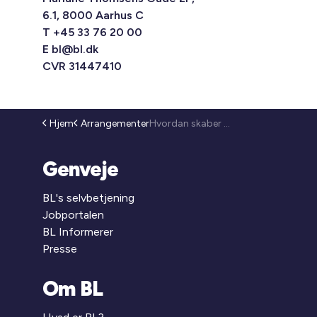
6.1, 8000 Aarhus C
T +45 33 76 20 00
E
bl@bl.dk
CVR 31447410
Hjem
Arrangementer
Hvordan skaber du tryghed og tillid i mødet med beboerne, der har sociale og psykiske udfordringer? (26-110)
Genveje
BL's selvbetjening
Jobportalen
BL Informerer
Presse
Om BL