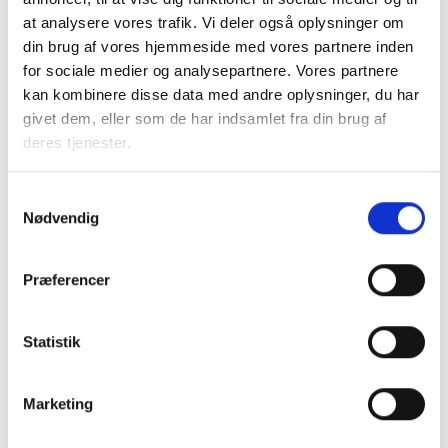
medarbejder kan bidrage til at skabe en
at analysere vores trafik. Vi deler også oplysninger om
gensidig tryg og tillidsfuld relation til beboere,
din brug af vores hjemmeside med vores partnere inden
også når mødet kan være præget af
for sociale medier og analysepartnere. Vores partnere
udfordringer.
kan kombinere disse data med andre oplysninger, du har
givet dem, eller som de har indsamlet fra din brug af
Indhold og emner
deres tjenester.
Som medarbejder i en almen boligorganisation
møder du mange forskellige mennesker, og
Samtykkevalg
det er ikke altid muligt selv at vælge hvilke
Nødvendig
situationer, du står i. Du kan blive tvunget til
at forholde dig til noget, uagtet om det er din
Præferencer
kerneopgave eller ej – det kan være en
opfarende beboer, en beboer der klager over
sin nabo, der skriger om natten eller en ældre
Statistik
beboer der tisser i sin opgang. Det kan være
frustrerende og skabe utryghed i arbejdet og
Marketing
blandt andre beboere.