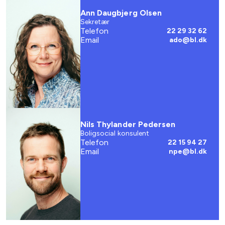
Ann Daugbjerg Olsen
Sekretær
Telefon
22 29 32 62
Email
ado@bl.dk
Nils Thylander Pedersen
Boligsocial konsulent
Telefon
22 15 94 27
Email
npe@bl.dk