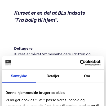
Kurset er en del at BLs indsats
”Fra bolig til hjem”.
Deltagere
Kurset er målrettet medarbejdere i driften og
administrationen, der har direkte
beboerkontakt samt deres nærmeste ledere.
Samtykke
Detaljer
Om
Kurset forudsætter ikke at deltagerne har en
socialfaglig baggrund.
Denne hjemmeside bruger cookies
Formål
Vi bruger cookies til at tilpasse vores indhold og
At give dig indsigt i, hvordan du som
annoncer, til at vise dig funktioner til sociale medier og til