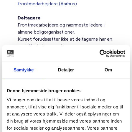
frontmedarbejdere (Aarhus)
Deltagere
Frontmedarbejdere og nærmeste ledere i
almene boligorganisationer.
Kurset forudsætter ikke at deltagerne har en
socialfaglig baggrund.
Formål
At give dig indsigt i, hvordan du som
Samtykke
Detaljer
Om
frontmedarbejder kan bidrage til at skabe en
gensidig tryg og tillidsfuld relation til beboere,
også når mødet kan være præget af
Denne hjemmeside bruger cookies
udfordringer.
Vi bruger cookies til at tilpasse vores indhold og
annoncer, til at vise dig funktioner til sociale medier og til
Indhold og emner
at analysere vores trafik. Vi deler også oplysninger om
Som frontmedarbejder i en almen
din brug af vores hjemmeside med vores partnere inden
boligorganisation møder du mange forskellige
for sociale medier og analysepartnere. Vores partnere
mennesker, og det er ikke altid muligt selv at