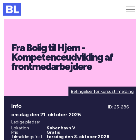
Genveje
Fra Bolig til Hjem -
Find medarbejder
Kurser og arrangementer
Kompetenceudvikling af
Jobportalen
frontmedarbejdere
MitBL
Betingelser for kursustilmelding
Info
ID: 25-286
onsdag den 21. oktober 2026
Ledige pladser
Lokation
København V
Pris
Gratis
Tilmeldingsfrist
torsdag den 8. oktober 2026