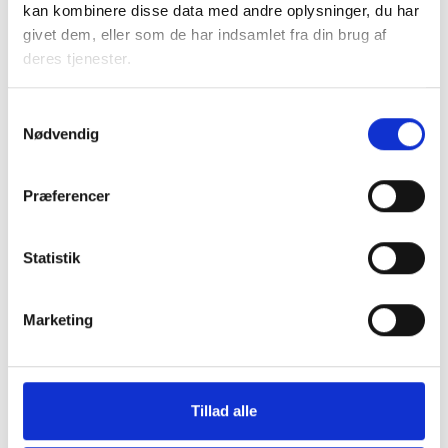
kan kombinere disse data med andre oplysninger, du har
vælge hvilke situationer, du står i. Du kan blive
givet dem, eller som de har indsamlet fra din brug af
tvunget til at forholde dig til noget, uagtet
deres tjenester.
om det er din kerneopgave eller ej – det kan
være en opfarende beboer, en beboer der
Samtykkevalg
klager over sin nabo, der skriger om natten
Nødvendig
eller en ældre beboer der tisser i sin opgang.
Det kan være frustrerende og skabe
utryghed i arbejdet og blandt andre beboere.
Præferencer
På kurset får du:
Statistik
Forståelse for beboere med sociale og
psykiske udfordringer
Redskaber til at skabe tryghed og tillid i
Marketing
mødet
Værktøjer til at håndtere svære
situationer med ro og sikkerhed
Tillad alle
Refleksion over din egen rolle og
kommunikation