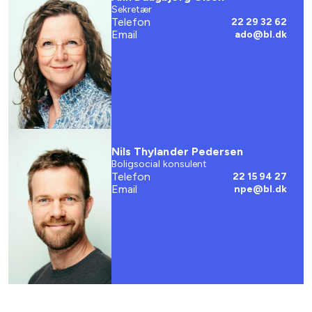
Sekretær
Telefon
22 29 32 62
Email
ado@bl.dk
Nils Thylander Pedersen
Boligsocial konsulent
Telefon
22 15 94 27
Email
npe@bl.dk