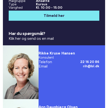
Målgruppe
Ansatte
Type
Kursus
Varighed
Kl. 10.00 - 15.00
Tilmeld her
Har du spørgsmål?
Klik her og send os en mail
Rikke Kruse Hansen
Konsulent
Telefon
22 16 20 86
Email
rih@bl.dk
Ann Daugbjerg Olsen