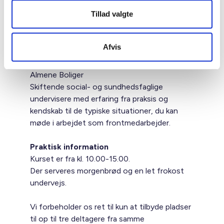
Tillad valgte
Undervisere
Nils Thylander Pedersen, boligsocial
Afvis
konsulent i BL – Danmarks Almene Boliger
Rikke Hansen, konsulent i BL – Danmarks
Almene Boliger
Skiftende social- og sundhedsfaglige
undervisere med erfaring fra praksis og
kendskab til de typiske situationer, du kan
møde i arbejdet som frontmedarbejder.
Praktisk information
Kurset er fra kl. 10.00-15.00.
Der serveres morgenbrød og en let frokost
undervejs.
Vi forbeholder os ret til kun at tilbyde pladser
til op til tre deltagere fra samme