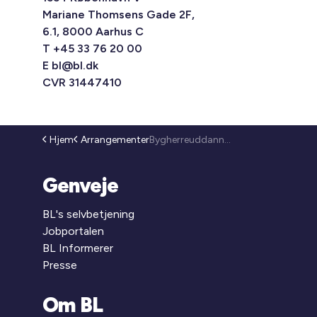
Mariane Thomsens Gade 2F,
6.1, 8000 Aarhus C
T +45 33 76 20 00
E
bl@bl.dk
CVR 31447410
Hjem
Arrangementer
Bygherreuddannelsen 2027 (26-38)
Genveje
BL's selvbetjening
Jobportalen
BL Informerer
Presse
Om BL