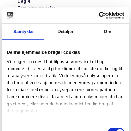
Dag 4
Forsikring og risiko
Den 28. april, kl. 09.00 – 16.30
Forsikringer
Byggeskadefonden
Samtykke
Detaljer
Om
IKT, granskning og den almene ByggePortal
Undgå byggeskader og svigt
Robusthed, overskud og bygbarhed
Denne hjemmeside bruger cookies
Vi bruger cookies til at tilpasse vores indhold og
Dag 5
annoncer, til at vise dig funktioner til sociale medier og til
Kommunikation, genhusning og inddragelse
at analysere vores trafik. Vi deler også oplysninger om
Den 27. maj, kl. 09.00 - 16.30
din brug af vores hjemmeside med vores partnere inden
Procesplanlægning og kommunikation med
for sociale medier og analysepartnere. Vores partnere
beboerne
kan kombinere disse data med andre oplysninger, du har
Formidling og dialog om planer
givet dem, eller som de har indsamlet fra din brug af
Inddragelse af målgruppen
deres tjenester.
Råderet
Genhusning og varslinger
Samtykkevalg
Evaluering