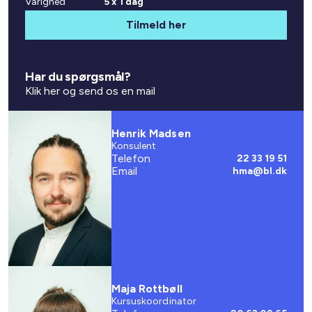
Varighed
5 x 1 dag
Tilmeld her
Har du spørgsmål?
Klik her og send os en mail
Henrik Madsen
Konsulent
Telefon
22 33 19 51
Email
hma@bl.dk
Maja Rottbøll
Kursuskoordinator