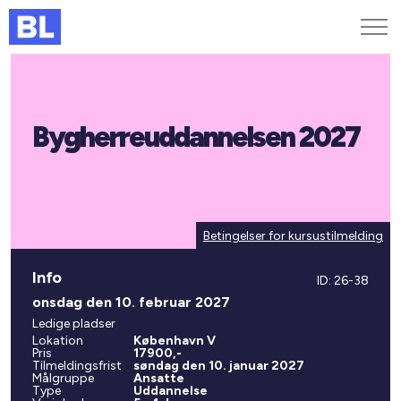
Genveje
Bygherreuddannelsen 2027
Find medarbejder
Kurser og arrangementer
Jobportalen
MitBL
Betingelser for kursustilmelding
Info
ID: 26-38
onsdag den 10. februar 2027
Ledige pladser
Lokation
København V
Pris
17900,-
Tilmeldingsfrist
søndag den 10. januar 2027
Målgruppe
Ansatte
Type
Uddannelse