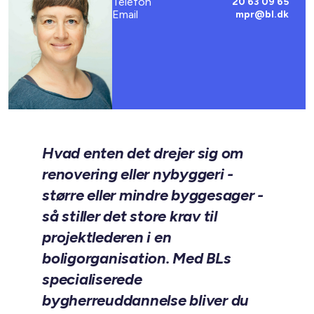
Telefon
20 63 09 65
Email
mpr@bl.dk
Hvad enten det drejer sig om
renovering eller nybyggeri -
større eller mindre byggesager -
så stiller det store krav til
projektlederen i en
boligorganisation. Med BLs
specialiserede
bygherreuddannelse bliver du