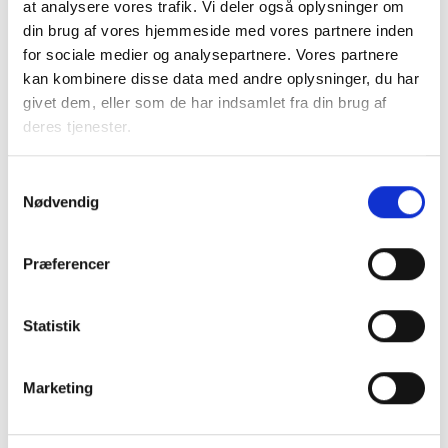
at analysere vores trafik. Vi deler også oplysninger om
din brug af vores hjemmeside med vores partnere inden
for sociale medier og analysepartnere. Vores partnere
23. NOVEMBER 2026
kan kombinere disse data med andre oplysninger, du har
2. og 9. kreds - Fælles Repræsentantmøde
givet dem, eller som de har indsamlet fra din brug af
Mødet er for dig, der er valgt til repræsentantskabet
deres tjenester.
i 2. og 9. kreds, og du er allerede tilmeldt.Det er ikke
muligt at tilmelde sig dette møde.
Samtykkevalg
København V
Nødvendig
Præferencer
Statistik
Marketing