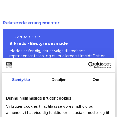
Relaterede arrangementer
11. JANUAR 2027
9. kreds - Bestyrelsesmøde
Mødet er for dig, der er valgt til kredsens
repræsentantskab, og du er allerede tilmeldt.Det er
ikke muligt at tilmelde sig dette møde.
København V
Samtykke
Detaljer
Om
Denne hjemmeside bruger cookies
Vi bruger cookies til at tilpasse vores indhold og
annoncer, til at vise dig funktioner til sociale medier og til