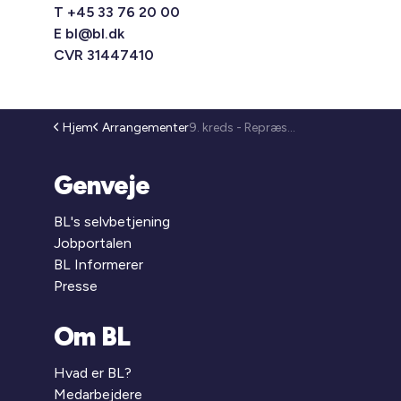
T +45 33 76 20 00
E
bl@bl.dk
CVR 31447410
Hjem
Arrangementer
9. kreds - Repræsentantmøde (25-214)
Genveje
BL's selvbetjening
Jobportalen
BL Informerer
Presse
Om BL
Hvad er BL?
Medarbejdere