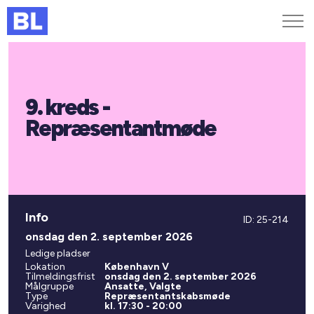
Genveje
9. kreds -
Find medarbejder
Kurser og arrangementer
Repræsentantmøde
Jobportalen
MitBL
Info
ID: 25-214
onsdag den 2. september 2026
Ledige pladser
Lokation
København V
Tilmeldingsfrist
onsdag den 2. september 2026
Målgruppe
Ansatte, Valgte
Type
Repræsentantskabsmøde
Varighed
kl. 17:30 - 20:00