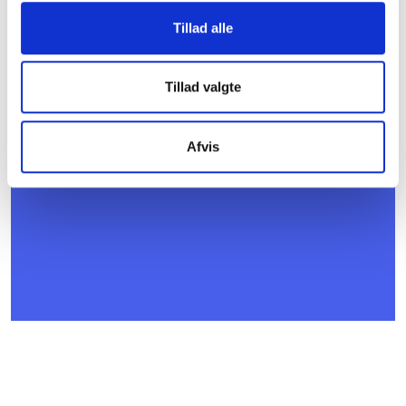
16. NOVEMBER 2026
BL’s centrale kursus- og konferenceudvalg
Tillad alle
Børkop
Gratis
Tillad valgte
Afvis