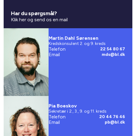
Har du spørgsmål?
Klik her og send os en mail
Martin Dahl Sørensen
Kredskonsulent 2. og 9. kreds
Telefon
22 54 80 67
Email
mds@bl.dk
Pia Boeskov
Sekretær i 2., 3., 9. og 11. kreds
Telefon
20 44 76 46
Email
pb@bl.dk