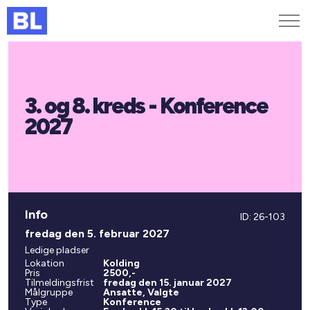
Genveje
3. og 8. kreds - Konference
Find medarbejder
Kurser og arrangementer
2027
Jobportalen
MitBL
Info
ID: 26-103
fredag den 5. februar 2027
Ledige pladser
Lokation
Kolding
Pris
2500,-
Tilmeldingsfrist
fredag den 15. januar 2027
Målgruppe
Ansatte, Valgte
Type
Konference