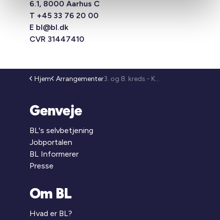
6.1, 8000 Aarhus C
T +45 33 76 20 00
E
bl@bl.dk
CVR 31447410
Hjem
Arrangementer
3. og 8. kreds - Konference 2027 (26-103)
Genveje
BL's selvbetjening
Jobportalen
BL Informerer
Presse
Om BL
Hvad er BL?