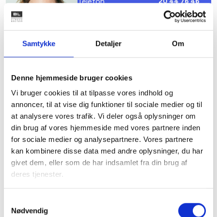
Telefon
20 44 76 46
Email
pb@bl.dk
Samtykke
Detaljer
Om
Denne hjemmeside bruger cookies
Vi bruger cookies til at tilpasse vores indhold og
3. og 8. kreds
annoncer, til at vise dig funktioner til sociale medier og til
at analysere vores trafik. Vi deler også oplysninger om
weekendkonferencen afholdes
din brug af vores hjemmeside med vores partnere inden
fra 5.-6. februar 2027. Mere
for sociale medier og analysepartnere. Vores partnere
information følger.
kan kombinere disse data med andre oplysninger, du har
givet dem, eller som de har indsamlet fra din brug af
deres tjenester.
Samtykkevalg
Nødvendig