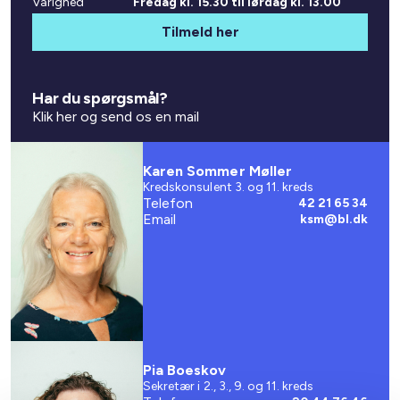
Varighed
Fredag kl. 15.30 til lørdag kl. 13.00
Tilmeld her
Har du spørgsmål?
Klik her og send os en mail
Karen Sommer Møller
Kredskonsulent 3. og 11. kreds
Telefon
42 21 65 34
Email
ksm@bl.dk
Pia Boeskov
Sekretær i 2., 3., 9. og 11. kreds