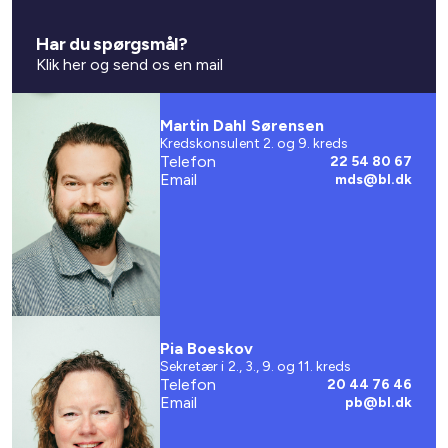
Har du spørgsmål?
Klik her og send os en mail
Martin Dahl Sørensen
Kredskonsulent 2. og 9. kreds
Telefon
22 54 80 67
Email
mds@bl.dk
Pia Boeskov
Sekretær i 2., 3., 9. og 11. kreds
Telefon
20 44 76 46
Email
pb@bl.dk