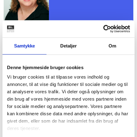
Mødet er for dig, der er valgt til
Samtykke
Detaljer
Om
kredsens repræsentantskab, og
du er allerede tilmeldt.
Denne hjemmeside bruger cookies
Vi bruger cookies til at tilpasse vores indhold og
Det er ikke muligt at tilmelde sig
annoncer, til at vise dig funktioner til sociale medier og til
dette møde.
at analysere vores trafik. Vi deler også oplysninger om
din brug af vores hjemmeside med vores partnere inden
for sociale medier og analysepartnere. Vores partnere
kan kombinere disse data med andre oplysninger, du har
givet dem, eller som de har indsamlet fra din brug af
Dagsorden følger ca. 1 uge inden mødet. Alt
deres tjenester.
materiale lægges i MitBL