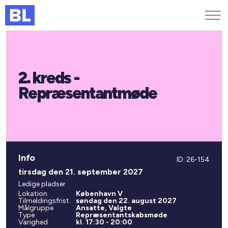
Genveje
2. kreds -
Find medarbejder
Kurser og arrangementer
Repræsentantmøde
Jobportalen
MitBL
Info
ID: 26-154
tirsdag den 21. september 2027
Ledige pladser
Lokation
København V
Tilmeldingsfrist
søndag den 22. august 2027
Målgruppe
Ansatte, Valgte
Type
Repræsentantskabsmøde
Varighed
kl. 17:30 - 20:00