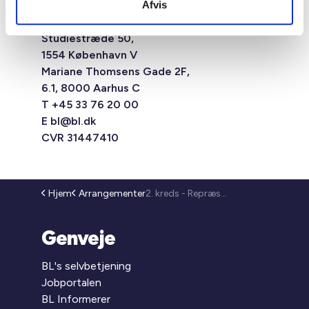
Afvis
Studiestræde 50,
1554 København V
Mariane Thomsens Gade 2F,
6.1, 8000 Aarhus C
T +45 33 76 20 00
E
bl@bl.dk
CVR 31447410
Hjem
Arrangementer
2. kreds - Repræsentantmøde (26-154)
Genveje
BL's selvbetjening
Jobportalen
BL Informerer