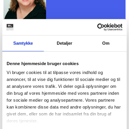
Mødet er for dig, der er valgt til
Samtykke
Detaljer
Om
kredsens repræsentantskab, og
du er allerede tilmeldt.
Denne hjemmeside bruger cookies
Vi bruger cookies til at tilpasse vores indhold og
Det er ikke muligt at tilmelde sig
annoncer, til at vise dig funktioner til sociale medier og til
dette møde.
at analysere vores trafik. Vi deler også oplysninger om
din brug af vores hjemmeside med vores partnere inden
for sociale medier og analysepartnere. Vores partnere
kan kombinere disse data med andre oplysninger, du har
givet dem, eller som de har indsamlet fra din brug af
Dagsorden følger ca. 1 uge inden mødet. Alt
deres tjenester.
materiale lægges i MitBL