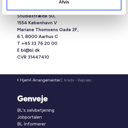
Afvis
Studiestræde 50,
1554 København V
Mariane Thomsens Gade 2F,
6.1, 8000 Aarhus C
T +45 33 76 20 00
E
bl@bl.dk
CVR 31447410
Hjem
Arrangementer
2. kreds - Repræsentantmøde. (25-218)
Genveje
BL's selvbetjening
Jobportalen
BL Informerer