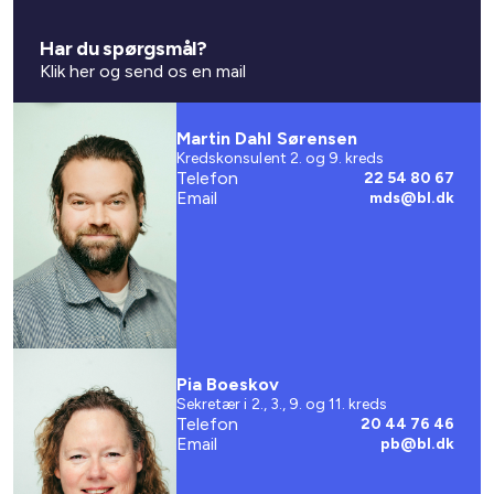
Har du spørgsmål?
Klik her og send os en mail
Martin Dahl Sørensen
Kredskonsulent 2. og 9. kreds
Telefon
22 54 80 67
Email
mds@bl.dk
Pia Boeskov
Sekretær i 2., 3., 9. og 11. kreds
Telefon
20 44 76 46
Email
pb@bl.dk