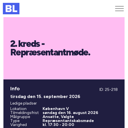
Genveje
2. kreds -
Find medarbejder
Kurser og arrangementer
Repræsentantmøde.
Jobportalen
MitBL
Info
ID: 25-218
tirsdag den 15. september 2026
Ledige pladser
Lokation
København V
Tilmeldingsfrist
søndag den 16. august 2026
Målgruppe
Ansatte, Valgte
Type
Repræsentantskabsmøde
Varighed
kl. 17:30 - 20:00